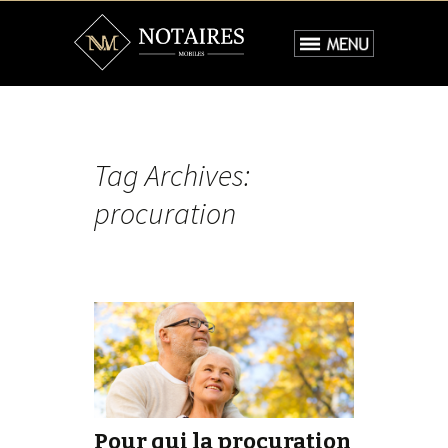
ACCUEIL
SERVICES
»
Tag Archives:
TARIFS
»
procuration
FAQ
BLOG
CONTACT
Pour qui la procuration